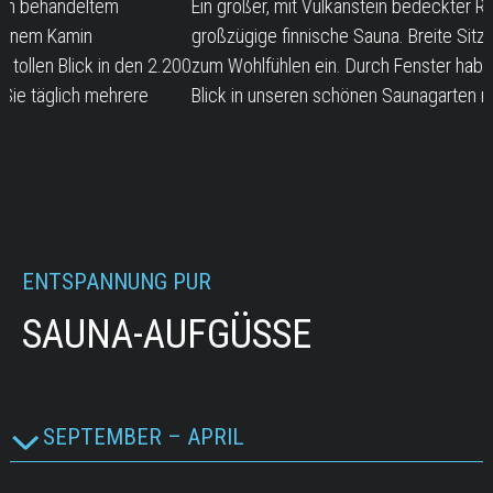
Ein großer, mit Vulkanstein bedeckter Rundofen beheizt unsere
E
großzügige finnische Sauna. Breite Sitz-/Liegebänke laden
a
00
zum Wohlfühlen ein. Durch Fenster haben Sie einen herrlichen
F
Blick in unseren schönen Saunagarten mit Teichanlage.
n
ENTSPANNUNG PUR
SAUNA-AUFGÜSSE
SEPTEMBER – APRIL